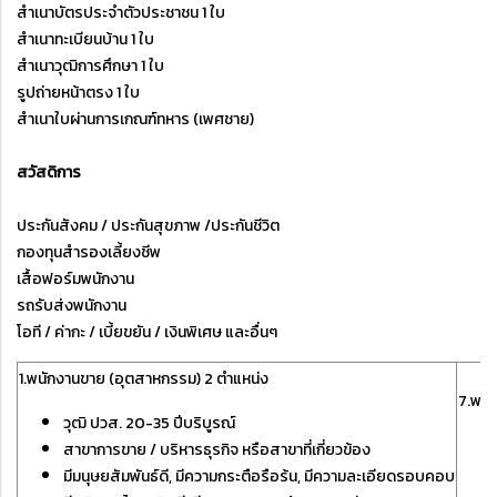
สำเนาบัตรประจำตัวประชาชน 1 ใบ
สำเนาทะเบียนบ้าน 1 ใบ
สำเนาวุฒิการศึกษา 1 ใบ
รูปถ่ายหน้าตรง 1 ใบ
สำเนาใบผ่านการเกณฑ์ทหาร (เพศชาย)
สวัสดิการ
ประกันสังคม / ประกันสุขภาพ /ประกันชีวิต
กองทุนสำรองเลี้ยงชีพ
เสื้อฟอร์มพนักงาน
รถรับส่งพนักงาน
โอที / ค่ากะ / เบี้ยขยัน / เงินพิเศษ และอื่นๆ
1.พนักงานขาย (อุตสาหกรรม) 2 ตำแหน่ง
7.พนั
วุฒิ ปวส. 20-35 ปีบริบูรณ์
สาขาการขาย / บริหารธุรกิจ หรือสาขาที่เกี่ยวข้อง
มีมนุษยสัมพันธ์ดี, มีความกระตือรือร้น, มีความละเอียดรอบคอบ