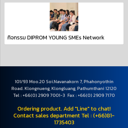
กิจกรรม DIPROM YOUNG SMEs Network
101/93 Moo.20 Soi.Navanakorn 7, Phahonyothin
Road. Klongnueng, Klongluang, Pathumthani 12120
Tel : +66(0) 2909 7001-3 Fax : +66(0) 2909 7170
Ordering product. Add "Line" to chat!
Contact sales department Tel : (+66)81-
1735403