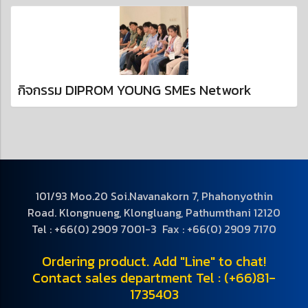
กิจกรรม DIPROM YOUNG SMEs Network
101/93 Moo.20 Soi.Navanakorn 7, Phahonyothin
Road. Klongnueng, Klongluang, Pathumthani 12120
Tel : +66(0) 2909 7001-3 Fax : +66(0) 2909 7170
Ordering product. Add "Line" to chat!
Contact sales department Tel : (+66)81-
1735403