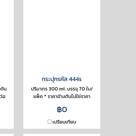
กระปุกรหัส 444s
งต้น
ปริมาตร 300 ml. บรรจุ 70 ใบ/
ต่อ
แพ็ค * ราคาข้างต้นไม่ใช่ราคา
พิ่ม
สินค้า (ราคาบรรจุต่อแพ็ค) สั่งซื้อ
฿0
81-
สินค้า / สอบถามเพิ่มเติม
@interprofile โทร. 081-173-
เปรียบเทียบ
5403