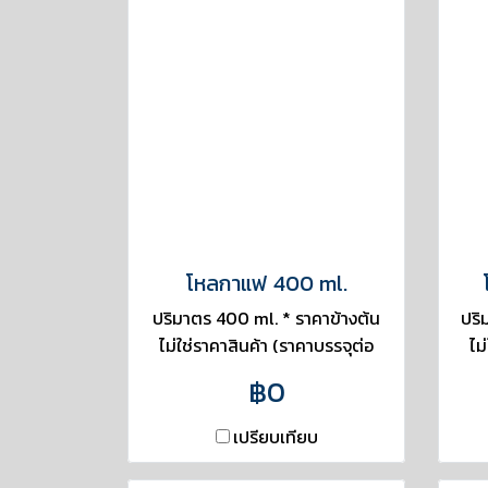
โหลกาแฟ 400 ml.
ปริมาตร 400 ml. * ราคาข้างต้น
ปริ
ไม่ใช่ราคาสินค้า (ราคาบรรจุต่อ
ไม
แพ็ค) สั่งซื้อสินค้า / สอบถามเพิ่ม
แพ็
฿0
เติม @interprofile โทร. 081-
เต
173-5403
เปรียบเทียบ