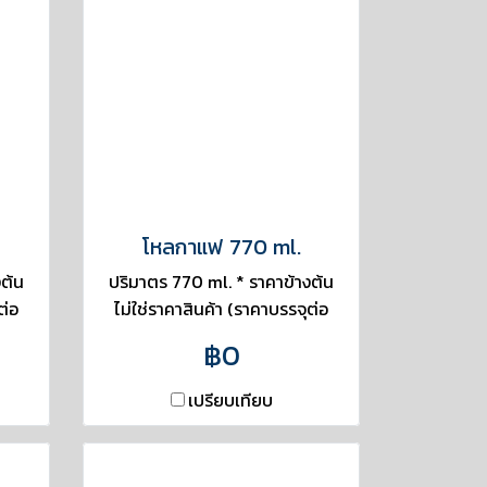
โหลกาแฟ 770 ml.
งต้น
ปริมาตร 770 ml. * ราคาข้างต้น
ต่อ
ไม่ใช่ราคาสินค้า (ราคาบรรจุต่อ
พิ่ม
แพ็ค) สั่งซื้อสินค้า / สอบถามเพิ่ม
฿0
81-
เติม @interprofile โทร. 081-
173-5403
เปรียบเทียบ