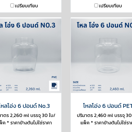
nterprofile โทร. 081-173-
@interprofile โทร. 081-1
เปรียบเทียบ
เปรียบเทียบ
5403
5403
โหลโอ่ง 6 ปอนด์ No.3
โหลโอ่ง 6 ปอนด์ PE
มาตร 2,260 ml บรรจุ 30 ใบ/
ปริมาตร 2,460 ml บรรจุ 30
พ็ค * ราคาข้างต้นไม่ใช่ราคา
แพ็ค * ราคาข้างต้นไม่ใช่รา
ค้า (ราคาบรรจุต่อแพ็ค) สั่งซื้อ
สินค้า (ราคาบรรจุต่อแพ็ค) สั่ง