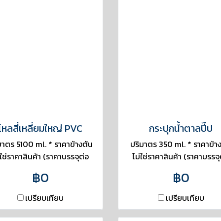
โหลสี่เหลี่ยมใหญ่ PVC
กระปุกน้ำตาลปี๊ป
มาตร 5100 ml. * ราคาข้างต้น
ปริมาตร 350 ml. * ราคาข้า
่ใช่ราคาสินค้า (ราคาบรรจุต่อ
ไม่ใช่ราคาสินค้า (ราคาบรรจุ
ค) สั่งซื้อสินค้า / สอบถามเพิ่ม
แพ็ค) สั่งซื้อสินค้า / สอบถามเ
฿0
฿0
ิม @interprofile โทร. 081-
เติม @interprofile โทร. 0
173-5403
173-5403
เปรียบเทียบ
เปรียบเทียบ