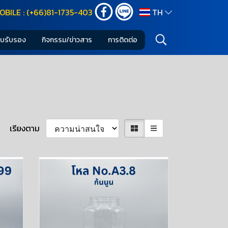
OBILE : (+66)81-1735-403
TH
ใบรับรอง
กิจกรรม/ข่าวสาร
การติดต่อ
เรียงตาม