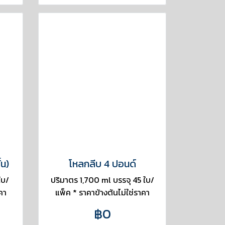
5403
้น)
โหลกลีบ 4 ปอนด์
ใบ/
ปริมาตร 1,700 ml บรรจุ 45 ใบ/
คา
แพ็ค * ราคาข้างต้นไม่ใช่ราคา
ซื้อ
สินค้า (ราคาบรรจุต่อแพ็ค) สั่งซื้อ
฿0
สินค้า / สอบถามเพิ่มเติม