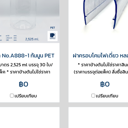
 No.A888-1 ก้นนูน PET
มาตร 2,525 ml บรรจุ 30 ใบ/
* ราคาข้างต้นไม่ใช่ราคาสิน
พ็ค * ราคาข้างต้นไม่ใช่ราคา
(ราคาบรรจุต่อแพ็ค) สั่งซื้อสิน
ค้า (ราคาบรรจุต่อแพ็ค) สั่งซื้อ
สอบถามเพิ่มเติม @interpro
฿0
฿0
สินค้า / สอบถามเพิ่มเติม
โทร. 081-173-5403
nterprofile โทร. 081-173-
เปรียบเทียบ
เปรียบเทียบ
5403