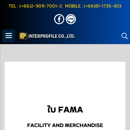
TEL : (+66)2-909-7001-3, MOBILE : (+66)81-1735-403