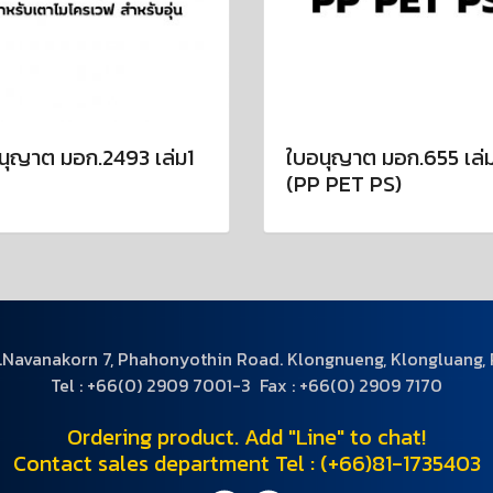
นุญาต มอก.2493 เล่ม1
ใบอนุญาต มอก.655 เล่
(PP PET PS)
.Navanakorn 7, Phahonyothin Road. Klongnueng, Klongluang,
Tel : +66(0) 2909 7001-3 Fax : +66(0) 2909 7170
Ordering product. Add "Line" to chat!
Contact sales department Tel : (+66)81-1735403