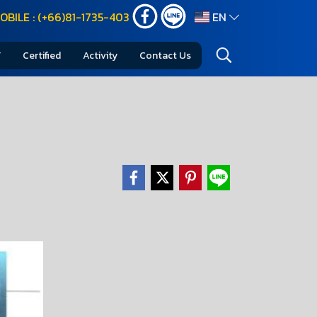
OBILE : (+66)81-1735-403
EN
Certified
Activity
Contact Us