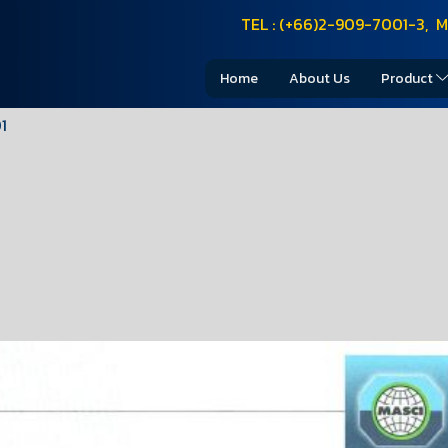
TEL : (+66)2-909-7001-3, M
Home
About Us
Product
1