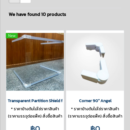
We have found 10 products
New
Transparent Partition Shield for COVID-19
Corner 90° Angel
* ราคาข้างต้นไม่ใช่ราคาสินค้า
* ราคาข้างต้นไม่ใช่ราคาสินค้า
(ราคาบรรจุต่อแพ็ค) สั่งซื้อสินค้า
(ราคาบรรจุต่อแพ็ค) สั่งซื้อสินค้า
/ สอบถามเพิ่มเติม @interprofile
/ สอบถามเพิ่มเติม @interprofile
฿0
฿0