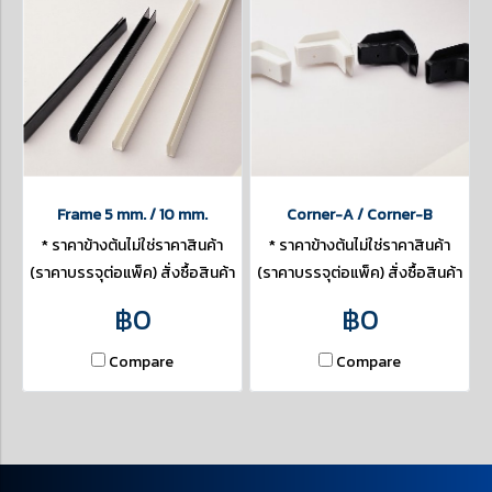
Frame 5 mm. / 10 mm.
Corner-A / Corner-B
* ราคาข้างต้นไม่ใช่ราคาสินค้า
* ราคาข้างต้นไม่ใช่ราคาสินค้า
(ราคาบรรจุต่อแพ็ค) สั่งซื้อสินค้า
(ราคาบรรจุต่อแพ็ค) สั่งซื้อสินค้า
/ สอบถามเพิ่มเติม @interprofile
/ สอบถามเพิ่มเติม @interprofile
฿0
฿0
โทร. 081-173-5403
โทร. 081-173-5403
Compare
Compare