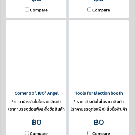
โทร. 081-173-5403
โทร. 081-173-5403
Compare
Compare
Corner 90°, 180° Angel
Tools for Election booth
* ราคาข้างต้นไม่ใช่ราคาสินค้า
* ราคาข้างต้นไม่ใช่ราคาสินค้า
(ราคาบรรจุต่อแพ็ค) สั่งซื้อสินค้า
(ราคาบรรจุต่อแพ็ค) สั่งซื้อสินค้า
/ สอบถามเพิ่มเติม @interprofile
/ สอบถามเพิ่มเติม @interprofile
฿0
฿0
โทร. 081-173-5403
โทร. 081-173-5403
Compare
Compare