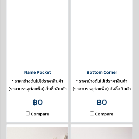
Name Pocket
Bottom Corner
* ราคาข้างต้นไม่ใช่ราคาสินค้า
* ราคาข้างต้นไม่ใช่ราคาสินค้า
(ราคาบรรจุต่อแพ็ค) สั่งซื้อสินค้า
(ราคาบรรจุต่อแพ็ค) สั่งซื้อสินค้า
/ สอบถามเพิ่มเติม @interprofile
/ สอบถามเพิ่มเติม @interprofile
฿0
฿0
โทร. 081-173-5403
โทร. 081-173-5403
Compare
Compare