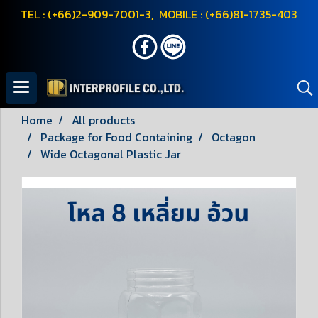
TEL : (+66)2-909-7001-3, MOBILE : (+66)81-1735-403
Home
All products
Package for Food Containing
Octagon
Wide Octagonal Plastic Jar