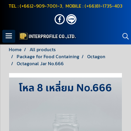
TEL : (+66)2-909-7001-3, MOBILE : (+66)81-1735-403
Home
All products
Package for Food Containing
Octagon
Octagonal Jar No.666