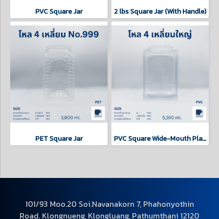
PVC Square Jar
2 lbs Square Jar (With Handle)
PET Square Jar
PVC Square Wide-Mouth Plastic Jar
101/93 Moo.20 Soi.Navanakorn 7, Phahonyothin
Road. Klongnueng, Klongluang, Pathumthani 12120