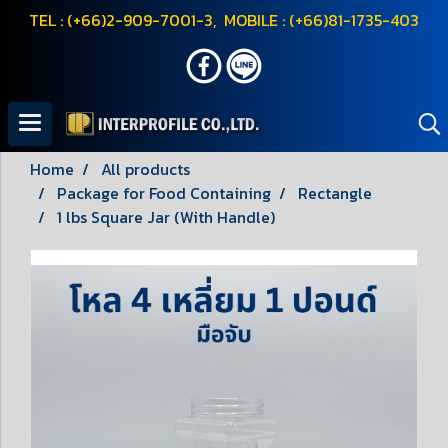
TEL : (+66)2-909-7001-3, MOBILE : (+66)81-1735-403
Home
All products
Package for Food Containing
Rectangle
1 lbs Square Jar (With Handle)