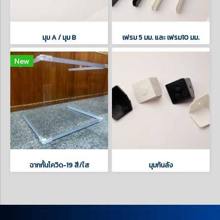
มุม A / มุม B
เฟรม 5 มม. และ เฟรม10 มม.
New
ฉากกั้นโควิด-19 สี/ใส
มุมก้นลัง