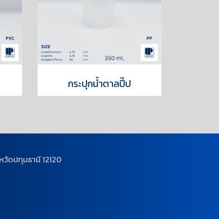
กระปุกน้ำตาลปี๊ป
วัดปทุมธานี 12120